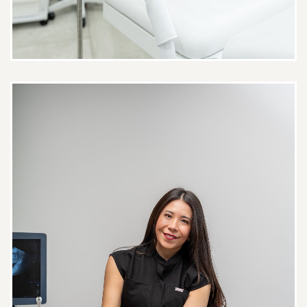
Paciente
Doctora muy profesional , junto
con su equipo de trabajo, la
revisión fue muy cómoda y me
sentí en confianza, consultorio muy
ordenado y limpio
Paciente