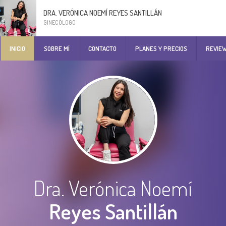
DRA. VERÓNICA NOEMÍ REYES SANTILLÁN
GINECÓLOGO
INICIO
SOBRE MÍ
CONTACTO
PLANES Y PRECIOS
REVIE
Dra. Verónica Noemí
Reyes Santillán