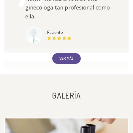
ginecóloga tan profesional como
ella.
Paciente
VER MÁS
La mejor doctora, desde que llegas
te hace sentir mucha confianza en
GALERÍA
ningún momento es incómodo y te
explica a detalle todas tus dudas
Paciente